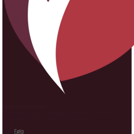
Sponsoreret indhold:
Der annonceres på bloggen i form af sponsoreret
indhold fra gæstebrugere og annoncører.
Følg