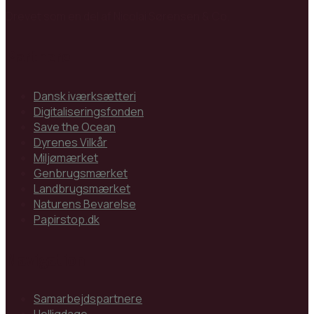
Drevet som en del af Nicolai Sørensen & Co.
Partnere
Dansk iværksætteri
Digitaliseringsfonden
Save the Ocean
Dyrenes Vilkår
Miljømærket
Genbrugsmærket
Landbrugsmærket
Naturens Bevarelse
Papirstop.dk
Navigation
Samarbejdspartnere