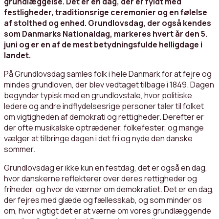
grundlæggelse. Det er en dag, der er fyldt med
festligheder, traditionsrige ceremonier og en følelse
af stolthed og enhed. Grundlovsdag, der også kendes
som Danmarks Nationaldag, markeres hvert år den 5.
juni og er en af de mest betydningsfulde helligdage i
landet.
På Grundlovsdag samles folk i hele Danmark for at fejre og
mindes grundloven, der blev vedtaget tilbage i 1849. Dagen
begynder typisk med en grundlovstale, hvor politiske
ledere og andre indflydelsesrige personer taler til folket
om vigtigheden af demokrati og rettigheder. Derefter er
der ofte musikalske optrædener, folkefester, og mange
vælger at tilbringe dagen i det fri og nyde den danske
sommer.
Grundlovsdag er ikke kun en festdag, det er også en dag,
hvor danskerne reflekterer over deres rettigheder og
friheder, og hvor de værner om demokratiet. Det er en dag,
der fejres med glæde og fællesskab, og som minder os
om, hvor vigtigt det er at værne om vores grundlæggende