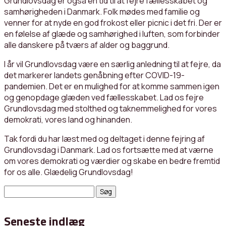
Grundlovsdag er også en tid til at fejre fællesskabet og
samhørigheden i Danmark. Folk mødes med familie og
venner for at nyde en god frokost eller picnic i det fri. Der er
en følelse af glæde og samhørighed i luften, som forbinder
alle danskere på tværs af alder og baggrund.
I år vil Grundlovsdag være en særlig anledning til at fejre, da
det markerer landets genåbning efter COVID-19-
pandemien. Det er en mulighed for at komme sammen igen
og genopdage glæden ved fællesskabet. Lad os fejre
Grundlovsdag med stolthed og taknemmelighed for vores
demokrati, vores land og hinanden.
Tak fordi du har læst med og deltaget i denne fejring af
Grundlovsdag i Danmark. Lad os fortsætte med at værne
om vores demokrati og værdier og skabe en bedre fremtid
for os alle. Glædelig Grundlovsdag!
Søg
efter:
Seneste indlæg