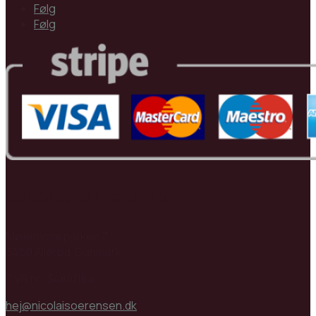
Følg
Følg
Arbejdsforhold.dk
Møllemoseparken 7
3450 Allerød, Danmark
CVR nr: 34810184
hej@nicolaisoerensen.dk