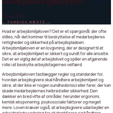
Arbejdsmiljøloven?
31 aug, 2023
←
FORRIGE
NÆSTE
→
Hvad er arbejdsmiljøloven? Det er et spørgsmål, der ofte
stilles, når det kommer til beskyttelse af medarbejderes
rettigheder og sikkerhed på arbejdspladsen.
Arbejdsmiljøloven er en lovgivning, der er designet til at
sikre, at arbejdsmiljøet er sikkert og sundt for alle ansatte.
Det er en vigtig del af arbejdslivet og spiller en afgørende
rolle i at beskytte arbejdstagernes velfærd.
Arbejdsmiljøloven fastlægger regler og standarder for,
hvordan arbejdsgivere skal håndtere arbejdsmiljøet og
sikre, at der ikke er nogen sundhedsrisici eller farer, der kan
skade medarbejdernes helbred eller sikkerhed. Den
dækker en bred vifte af områder, herunder ergonomi,
kemisk eksponering, psykosociale faktorer og meget
mere. Loven kræver også, at arbejdsgivere udarbejder en
arbejdspladsvurdering for at identificere og håndtere