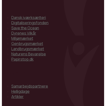
Partnere
Dansk iværksætteri
Digitaliseringsfonden
Save the Ocean
Dyrenes Vilkår
Miljømærket
Genbrugsmærket
Landbrugsmærket
Naturens Bevarelse
Papirstop.dk
Navigation
Samarbejdspartnere
Helligdage
Artikler