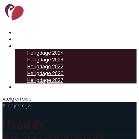
Samarbejdspartnere
Artikler
Helligdage
Helligdage 2024
Helligdage 2023
Helligdage 2022
Helligdage 2026
Helligdage 2027
Log ind
Vælg en side
Arbejdsmiljø
Hvad Er