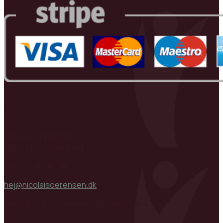
Arbejdsforhold.dk
Møllemoseparken 7
3450 Allerød, Danmark
CVR nr: 34810184
hej@nicolaisoerensen.dk
Drevet som en del af Nicolai Sørensen & Co.