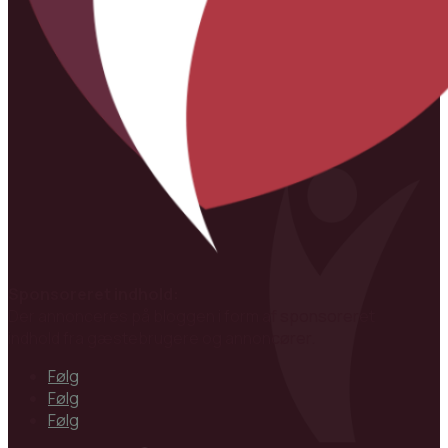
Sponsoreret indhold:
Der annonceres på bloggen i form af sponsoreret
indhold fra gæstebrugere og annoncører.
Følg
Følg
Følg