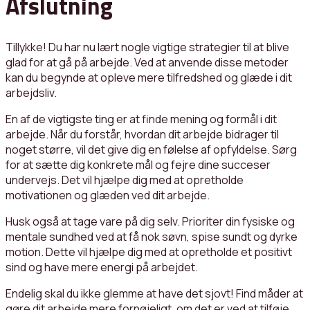
Afslutning
Tillykke! Du har nu lært nogle vigtige strategier til at blive
glad for at gå på arbejde. Ved at anvende disse metoder
kan du begynde at opleve mere tilfredshed og glæde i dit
arbejdsliv.
En af de vigtigste ting er at finde mening og formål i dit
arbejde. Når du forstår, hvordan dit arbejde bidrager til
noget større, vil det give dig en følelse af opfyldelse. Sørg
for at sætte dig konkrete mål og fejre dine succeser
undervejs. Det vil hjælpe dig med at opretholde
motivationen og glæden ved dit arbejde.
Husk også at tage vare på dig selv. Prioriter din fysiske og
mentale sundhed ved at få nok søvn, spise sundt og dyrke
motion. Dette vil hjælpe dig med at opretholde et positivt
sind og have mere energi på arbejdet.
Endelig skal du ikke glemme at have det sjovt! Find måder at
gøre dit arbejde mere fornøjeligt, om det er ved at tilføje