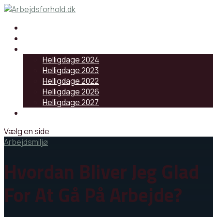
Samarbejdspartnere
Artikler
Helligdage
Helligdage 2024
Helligdage 2023
Helligdage 2022
Helligdage 2026
Helligdage 2027
Log ind
Vælg en side
Arbejdsmiljø
Hvordan Bliver Jeg Glad
For At Gå På Arbejde?