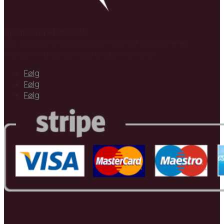
Sponsoreret indhold:
Der annonceres på bloggen i form af sponsoreret
indhold fra gæstebrugere og annoncører.
Følg
Følg
Følg
Arbejdsforhold.dk