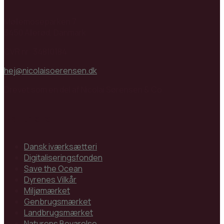
Møllemoseparken 7
3450 Allerød, Danmark
CVR nr: 34810184
hej@nicolaisoerensen.dk
Drevet som en del af Nicolai Sørensen & Co.
Partnere
Dansk iværksætteri
Digitaliseringsfonden
Save the Ocean
Dyrenes Vilkår
Miljømærket
Genbrugsmærket
Landbrugsmærket
Naturens Bevarelse