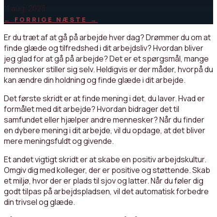
11 aug, 2023
←
FORRIGE
NÆSTE
→
Er du træt af at gå på arbejde hver dag? Drømmer du om at
finde glæde og tilfredshed i dit arbejdsliv? Hvordan bliver
jeg glad for at gå på arbejde? Det er et spørgsmål, mange
mennesker stiller sig selv. Heldigvis er der måder, hvorpå du
kan ændre din holdning og finde glæde i dit arbejde.
Det første skridt er at finde mening i det, du laver. Hvad er
formålet med dit arbejde? Hvordan bidrager det til
samfundet eller hjælper andre mennesker? Når du finder
en dybere mening i dit arbejde, vil du opdage, at det bliver
mere meningsfuldt og givende.
Et andet vigtigt skridt er at skabe en positiv arbejdskultur.
Omgiv dig med kolleger, der er positive og støttende. Skab
et miljø, hvor der er plads til sjov og latter. Når du føler dig
godt tilpas på arbejdspladsen, vil det automatisk forbedre
din trivsel og glæde.