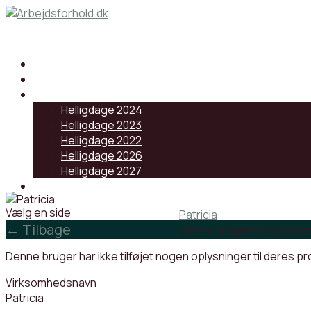
Samarbejdspartnere
Artikler
Helligdage
Helligdage 2024
Helligdage 2023
Helligdage 2022
Helligdage 2026
Helligdage 2027
Log ind
Vælg en side
Patricia
← Tilbage
Denne brugerkonto statu
Denne bruger har ikke tilføjet nogen oplysninger til deres pro
Virksomhedsnavn
Patricia