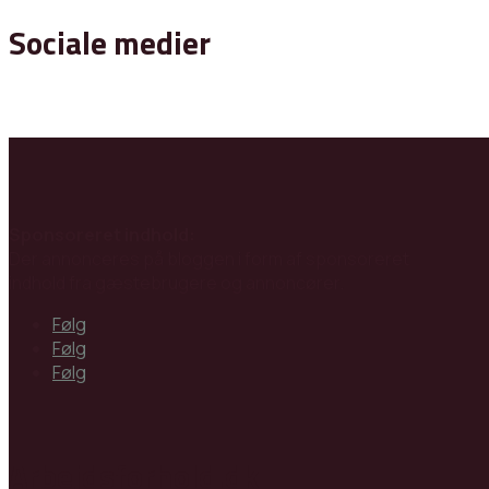
Sociale medier
Sponsoreret indhold:
Der annonceres på bloggen i form af sponsoreret
indhold fra gæstebrugere og annoncører.
Følg
Følg
Følg
Arbejdsforhold.dk