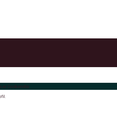
s er Godkendte
fil.