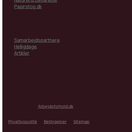
Naturens Bevarelse
Papirstop.dk
Navigation
Samarbejdspartnere
Helligdage
Artikler
Copyright © 2023
Arbejdsforhold.dk
Indholdet på denne hjemmeside må ikke kopieres uden tilladelse
Privatlivspolitik
Betingelser
Sitemap