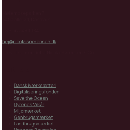
Møllemoseparken 7
3450 Allerød, Danmark
CVR nr: 34810184
hej@nicolaisoerensen.dk
Drevet som en del af Nicolai Sørensen & Co.
Partnere
Dansk iværksætteri
Digitaliseringsfonden
Save the Ocean
Dyrenes Vilkår
Miljømærket
Genbrugsmærket
Landbrugsmærket