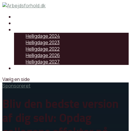
Samarbejdspartnere
Artikler
Helligdage
Helligdage 2024
Helligdage 2023
Helligdage 2022
Helligdage 2026
Helligdage 2027
Log ind
Vælg en side
Sponsoreret
Bliv den bedste version
af dig selv: Opdag