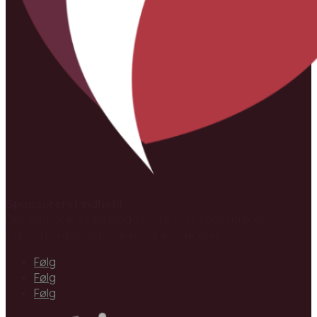
Sponsoreret indhold:
Der annonceres på bloggen i form af sponsoreret
indhold fra gæstebrugere og annoncører.
Følg
Følg
Følg