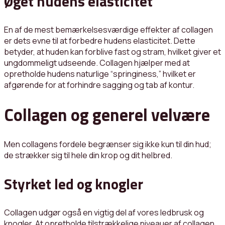
Øget hudens elasticitet
En af de mest bemærkelsesværdige effekter af collagen
er dets evne til at forbedre hudens elasticitet. Dette
betyder, at huden kan forblive fast og stram, hvilket giver et
ungdommeligt udseende. Collagen hjælper med at
opretholde hudens naturlige “springiness,” hvilket er
afgørende for at forhindre sagging og tab af kontur.
Collagen og generel velvære
Men collagens fordele begrænser sig ikke kun til din hud;
de strækker sig til hele din krop og dit helbred.
Styrket led og knogler
Collagen udgør også en vigtig del af vores ledbrusk og
knogler. At opretholde tilstrækkelige niveauer af collagen