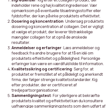
Ingredienser
: Kig efter et collagen-produkt, der
indeholder rene og høj kvalitet ingredienser. Vær
opmærksom på eventuelle tilsætningsstoffer eller
fyldstoffer, der kan påvirke produktets effektivitet.
Dosering og koncentration
: Undersøg produktets
dosering og koncentration af collagen. Det er vigtigt
at vælge et produkt, der leverer tilstrækkelige
mængder collagen for at opnå de ønskede
resultater.
Anmeldelser og erfaringer
: Læs anmeldelser og
feedback fra andre brugere for at få en idé om
produktets effektivitet og pålidelighed. Personlige
erfaringer kan være en værdifuld kilde til information.
Kvalitetssikring og certificering
: Sørg for, at
produktet er fremstillet af et pålideligt og anerkendt
firma, der følger strenge kvalitetsstandarder. Kig
efter produkter, der er certificeret af
tredjepartsorganisationer.
Sammenligningstest
: For yderligere at bekræfte
produktets kvalitet og effektivitet kan du konsultere
uafhængige sammenligningstests som dem udført af