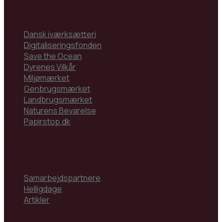
Partnere
Dansk iværksætteri
Digitaliseringsfonden
Save the Ocean
Dyrenes Vilkår
Miljømærket
Genbrugsmærket
Landbrugsmærket
Naturens Bevarelse
Papirstop.dk
Navigation
Samarbejdspartnere
Helligdage
Artikler