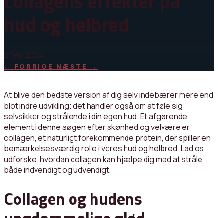
collagens effekter på
hud og helbred
2 feb, 2024
←
FORRIGE
NÆSTE
→
At blive den bedste version af dig selv indebærer mere end
blot indre udvikling; det handler også om at føle sig
selvsikker og strålende i din egen hud. Et afgørende
element i denne søgen efter skønhed og velvære er
collagen, et naturligt forekommende protein, der spiller en
bemærkelsesværdig rolle i vores hud og helbred. Lad os
udforske, hvordan collagen kan hjælpe dig med at stråle
både indvendigt og udvendigt.
Collagen og hudens
ungdommelige glød