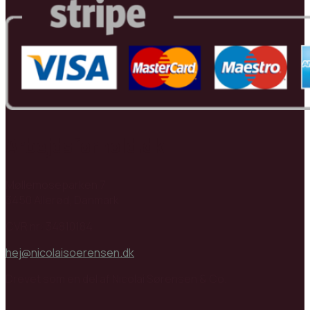
Arbejdsforhold.dk
Møllemoseparken 7
3450 Allerød, Danmark
CVR nr: 34810184
hej@nicolaisoerensen.dk
Drevet som en del af Nicolai Sørensen & Co.