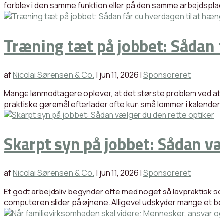
forblev i den samme funktion eller på den samme arbejdsplad
Træning tæt på jobbet: Sådan
af
Nicolai Sørensen & Co.
|
jun 11, 2026
|
Sponsoreret
Mange lønmodtagere oplever, at det største problem ved at k
praktiske gøremål efterlader ofte kun små lommer i kalenderen
Skarpt syn på jobbet: Sådan v
af
Nicolai Sørensen & Co.
|
jun 11, 2026
|
Sponsoreret
Et godt arbejdsliv begynder ofte med noget så lavpraktisk so
computeren slider på øjnene. Alligevel udskyder mange et bes