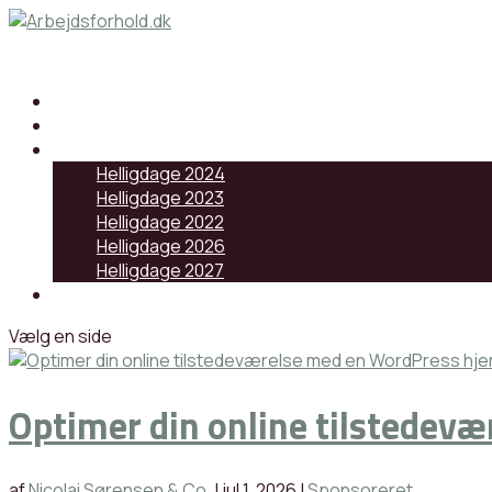
Samarbejdspartnere
Artikler
Helligdage
Helligdage 2024
Helligdage 2023
Helligdage 2022
Helligdage 2026
Helligdage 2027
Log ind
Vælg en side
Optimer din online tilstede
af
Nicolai Sørensen & Co.
|
jul 1, 2026
|
Sponsoreret