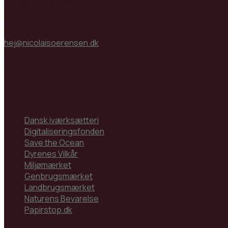
3450 Allerød, Danmark
CVR nr: 34810184
hej@nicolaisoerensen.dk
Drevet som en del af Nicolai Sørensen & Co.
Partnere
Dansk iværksætteri
Digitaliseringsfonden
Save the Ocean
Dyrenes Vilkår
Miljømærket
Genbrugsmærket
Landbrugsmærket
Naturens Bevarelse
Papirstop.dk