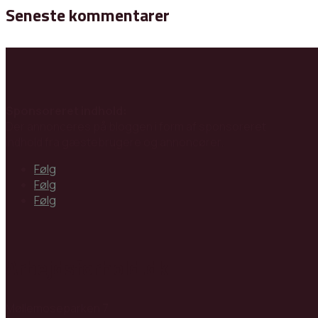
Seneste kommentarer
Sponsoreret indhold:
Der annonceres på bloggen i form af sponsoreret
indhold fra gæstebrugere og annoncører.
Følg
Følg
Følg
Arbejdsforhold.dk
Møllemoseparken 7