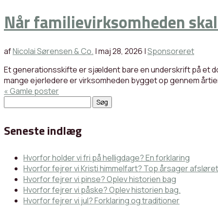
Når familievirksomheden skal 
af
Nicolai Sørensen & Co.
|
maj 28, 2026
|
Sponsoreret
Et generationsskifte er sjældent bare en underskrift på et do
mange ejerledere er virksomheden bygget op gennem årtiers 
« Gamle poster
Søg
efter:
Seneste indlæg
Hvorfor holder vi fri på helligdage? En forklaring
Hvorfor fejrer vi Kristi himmelfart? Top årsager afsløret
Hvorfor fejrer vi pinse? Oplev historien bag
Hvorfor fejrer vi påske? Oplev historien bag.
Hvorfor fejrer vi jul? Forklaring og traditioner