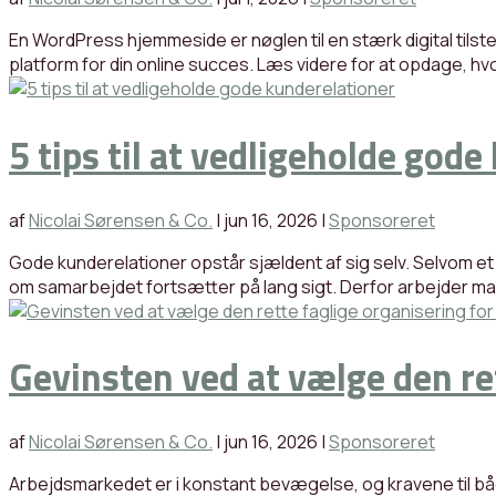
En WordPress hjemmeside er nøglen til en stærk digital tils
platform for din online succes. Læs videre for at opdage, hvo
5 tips til at vedligeholde god
af
Nicolai Sørensen & Co.
|
jun 16, 2026
|
Sponsoreret
Gode kunderelationer opstår sjældent af sig selv. Selvom et g
om samarbejdet fortsætter på lang sigt. Derfor arbejder ma
Gevinsten ved at vælge den ret
af
Nicolai Sørensen & Co.
|
jun 16, 2026
|
Sponsoreret
Arbejdsmarkedet er i konstant bevægelse, og kravene til bå