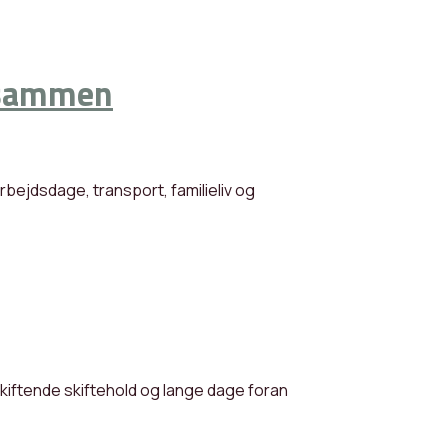
e sammen
bejdsdage, transport, familieliv og
skiftende skiftehold og lange dage foran