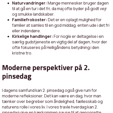
Naturvandringer:
Mange mennesker bruger dagen
til at gå en tur i det fri, da maj ofte byder på godt vejr
og smukke landskaber.
Familiefrokoster:
Det er en oplagt mulighed for
familier at samles til en god middag, enten ude i det fri
eller indendøre.
Kirkelige handlinger:
For nogle er deltagelse i en
særlig gudstjeneste en vigtig del af dagen, hvor der
ofte fokuseres på Helligåndens betydning i den
kristne tro.
Moderne perspektiver på 2.
pinsedag
I dagens samfund kan 2. pinsedag også give rum for
moderne refleksioner. Det kan være en dag, hvor man
tænker over begreber som åndelighed, fællesskab og
naturens rolle i vores liv. I vores travle hverdag kan 2.
pinsedag give en kærkommen pause til at genoprette