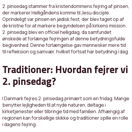
2. pinsedag stammer fra kristendommens fejring af pinsen,
der markerer Helligåndens komme til Jesu disciple.
Oprindeligt var pinsen en jødisk fest, der blev taget op af
de kristne for at markere begyndelsen på kirkens mission.
2. pinsedag blev en officiel helligdag, da samfundet
ønskede at forlænge fejringen af denne betydningsfulde
begivenhed. Denne forlængelse gav mennesker mere tid
til refleksion og samvær, hvilket fortsat har betydning i dag.
Traditioner: Hvordan fejrer vi
2. pinsedag?
I Danmark fejres 2. pinsedag primært som en fridag. Mange
benytter lejligheden til at nyde naturen, deltage i
kirketjenester eller tilbringe tid med familien. Afhængig af
regionen kan forskellige skikke og traditioner spille en rolle
i dagens fejring: