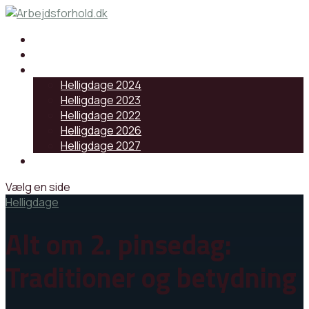
Samarbejdspartnere
Artikler
Helligdage
Helligdage 2024
Helligdage 2023
Helligdage 2022
Helligdage 2026
Helligdage 2027
Log ind
Vælg en side
Helligdage
Alt om 2. pinsedag:
Traditioner og betydning