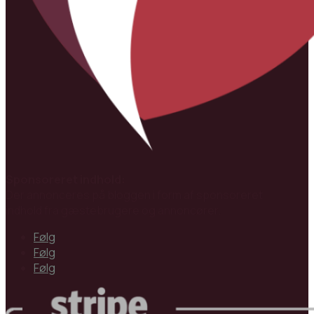
Sponsoreret indhold:
Der annonceres på bloggen i form af sponsoreret
indhold fra gæstebrugere og annoncører.
Følg
Følg
Følg