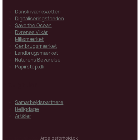
Dansk iværksætteri
Digitaliseringsfonden
Save the Ocean
Dyrenes Vilkår
Miljømærket
Genbrugsmærket
Landbrugsmærket
Naturens Bevarelse
Papirstop.dk
Navigation
Samarbejdspartnere
Helligdage
Artikler
Copyright © 2023
Arbejdsforhold.dk