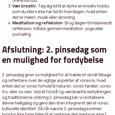
online kursus.
Vær kreativ:
Tag dig tid til at dyrke en kreativ hobby,
som du ellers ikke har tid til i hverdagen, hvad enten
det er maleri, musik eller skrivning.
Meditation og refleksion:
Brug dagen til indadvendt
refleksion, måske gennem meditation, yoga eller
journaling.
Afslutning: 2. pinsedag som
en mulighed for fordybelse
2. pinsedag giver os mulighed for at træde et skridt tilbage
og reflektere over de vigtige aspekter af vores liv, hvad
enten det er vores forhold til naturen, vores familier, vores
tro, eller os selv. Ved at forstå og værdsætte betydningen
og traditionerne omkring 2. pinsedag kan vi revitalisere
denne helligdag og gøre den til en integreret del af vores
kulturelle identitet. Så når næste 2. pinsedag kommer,
hvorfor ikke tage tiden til at omfavne den med nye øjne?