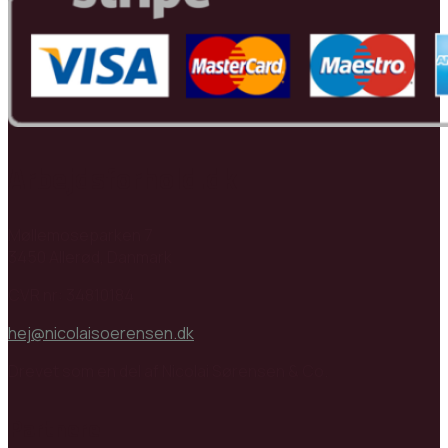
Arbejdsforhold.dk
Møllemoseparken 7
3450 Allerød, Danmark
CVR nr: 34810184
hej@nicolaisoerensen.dk
Drevet som en del af Nicolai Sørensen & Co.
Partnere