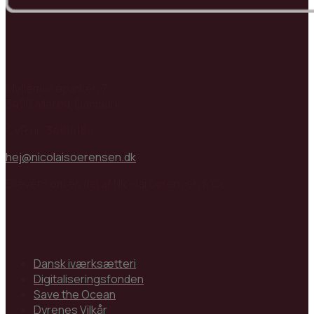
Arbejdsforhold.dk
Møllemoseparken 7
3450 Allerød, Danmark
CVR nr: 34810184
hej@nicolaisoerensen.dk
Drevet som en del af Nicolai Sørensen & Co.
Partnere
Dansk iværksætteri
Digitaliseringsfonden
Save the Ocean
Dyrenes Vilkår