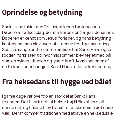
Oprindelse og betydning
Sankt Hans falder den 23. juni, aftenen før Johannes
Døberens fødselsdag, der markeres den 24. juni. Johannes
Døberen er kendt som Jesus’ forløber, og hans betydning i
kristendommen blev oversat til denne festlige markering.
Som så mange andre kristne højtider har Sankt Hans også
rødder i førkristen tid, hvor midsommer blev fejret med bål
som en hyldest til solen og lysets kraft. Kombinationen af
de to traditioner har gjort Sankt Hans til det, vi kender i dag.
Fra heksedans til hygge ved bålet
I gamle dage var overtro en stor del af Sankt Hans-
fejringen. Det blev troet, at hekse fløj til Bloksbjerg på
denne nat, og bålene blev tændt for at skræmme det onde
væk. Deraf kommer traditionen med at lave en heksedukke,