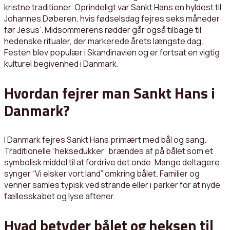
kristne traditioner. Oprindeligt var Sankt Hans en hyldest til
Johannes Døberen, hvis fødselsdag fejres seks måneder
før Jesus’. Midsommerens rødder går også tilbage til
hedenske ritualer, der markerede årets længste dag.
Festen blev populær i Skandinavien og er fortsat en vigtig
kulturel begivenhed i Danmark.
Hvordan fejrer man Sankt Hans i
Danmark?
I Danmark fejres Sankt Hans primært med bål og sang.
Traditionelle “heksedukker” brændes af på bålet som et
symbolisk middel til at fordrive det onde. Mange deltagere
synger “Vi elsker vort land” omkring bålet. Familier og
venner samles typisk ved strande eller i parker for at nyde
fællesskabet og lyse aftener.
Hvad betyder bålet og heksen til