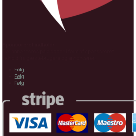
Sponsoreret indhold:
Der annonceres på bloggen i form af sponsoreret
indhold fra gæstebrugere og annoncører.
Følg
Følg
Følg