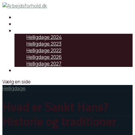
Samarbejdspartnere
Artikler
Helligdage
Helligdage 2024
Helligdage 2023
Helligdage 2022
Helligdage 2026
Helligdage 2027
Log ind
Vælg en side
Helligdage
Hvad er Sankt Hans?
Historie og traditioner