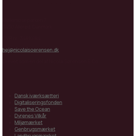
Arbejdsforhold.dk
Møllemoseparken 7
3450 Allerød, Danmark
CVR nr: 34810184
hej@nicolaisoerensen.dk
Drevet som en del af Nicolai Sørensen & Co.
Partnere
Dansk iværksætteri
Digitaliseringsfonden
Save the Ocean
Dyrenes Vilkår
Miljømærket
Genbrugsmærket
Landbrugsmærket