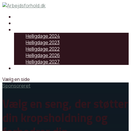
Samarbejdspartnere
Artikler
Helligdage
Helligdage 2024
Helligdage 2023
Helligdage 2022
Helligdage 2026
Helligdage 2027
Log ind
Vælg en side
Sponsoreret
Vælg en seng, der støtter
din kropsholdning og