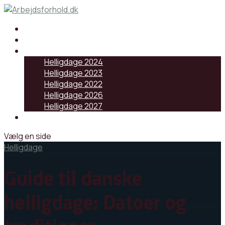
Samarbejdspartnere
Artikler
Helligdage
Helligdage 2024
Helligdage 2023
Helligdage 2022
Helligdage 2026
Helligdage 2027
Log ind
Vælg en side
Helligdage
Guide til danske
helligdage: Datoer og