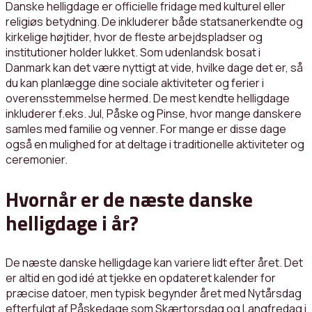
Danske helligdage er officielle fridage med kulturel eller
religiøs betydning. De inkluderer både statsanerkendte og
kirkelige højtider, hvor de fleste arbejdspladser og
institutioner holder lukket. Som udenlandsk bosat i
Danmark kan det være nyttigt at vide, hvilke dage det er, så
du kan planlægge dine sociale aktiviteter og ferier i
overensstemmelse hermed. De mest kendte helligdage
inkluderer f.eks. Jul, Påske og Pinse, hvor mange danskere
samles med familie og venner. For mange er disse dage
også en mulighed for at deltage i traditionelle aktiviteter og
ceremonier.
Hvornår er de næste danske
helligdage i år?
De næste danske helligdage kan variere lidt efter året. Det
er altid en god idé at tjekke en opdateret kalender for
præcise datoer, men typisk begynder året med Nytårsdag
efterfulgt af Påskedage som Skærtorsdag og Langfredag i