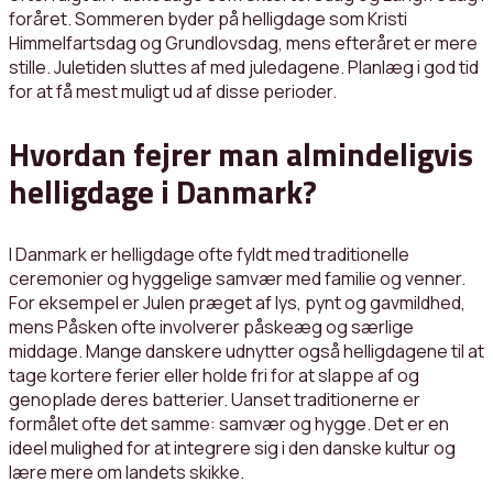
foråret. Sommeren byder på helligdage som Kristi
Himmelfartsdag og Grundlovsdag, mens efteråret er mere
stille. Juletiden sluttes af med juledagene. Planlæg i god tid
for at få mest muligt ud af disse perioder.
Hvordan fejrer man almindeligvis
helligdage i Danmark?
I Danmark er helligdage ofte fyldt med traditionelle
ceremonier og hyggelige samvær med familie og venner.
For eksempel er Julen præget af lys, pynt og gavmildhed,
mens Påsken ofte involverer påskeæg og særlige
middage. Mange danskere udnytter også helligdagene til at
tage kortere ferier eller holde fri for at slappe af og
genoplade deres batterier. Uanset traditionerne er
formålet ofte det samme: samvær og hygge. Det er en
ideel mulighed for at integrere sig i den danske kultur og
lære mere om landets skikke.