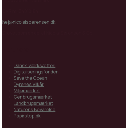
3450 Allerød, Danmark
CVR nr: 34810184
hej@nicolaisoerensen.dk
Drevet som en del af Nicolai Sørensen & Co.
Partnere
Dansk iværksætteri
Digitaliseringsfonden
Save the Ocean
Dyrenes Vilkår
Miljømærket
Genbrugsmærket
Landbrugsmærket
Naturens Bevarelse
Papirstop.dk