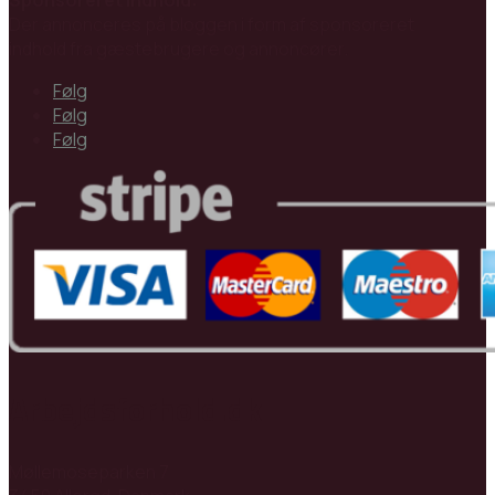
Sponsoreret indhold:
Der annonceres på bloggen i form af sponsoreret
indhold fra gæstebrugere og annoncører.
Følg
Følg
Følg
Arbejdsforhold.dk
Møllemoseparken 7