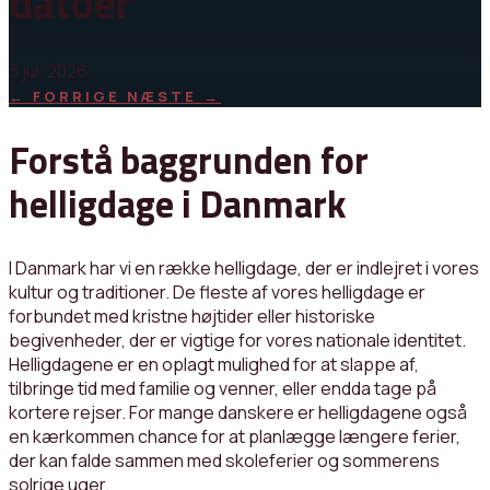
datoer
3 jul, 2026
←
FORRIGE
NÆSTE
→
Forstå baggrunden for
helligdage i Danmark
I Danmark har vi en række helligdage, der er indlejret i vores
kultur og traditioner. De fleste af vores helligdage er
forbundet med kristne højtider eller historiske
begivenheder, der er vigtige for vores nationale identitet.
Helligdagene er en oplagt mulighed for at slappe af,
tilbringe tid med familie og venner, eller endda tage på
kortere rejser. For mange danskere er helligdagene også
en kærkommen chance for at planlægge længere ferier,
der kan falde sammen med skoleferier og sommerens
solrige uger.