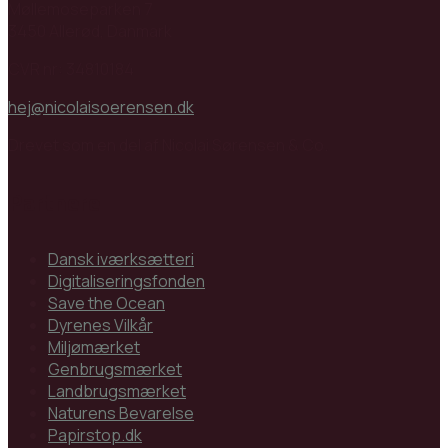
Møllemoseparken 7
3450 Allerød, Danmark
CVR nr: 34810184
hej@nicolaisoerensen.dk
Drevet som en del af Nicolai Sørensen & Co.
Partnere
Dansk iværksætteri
Digitaliseringsfonden
Save the Ocean
Dyrenes Vilkår
Miljømærket
Genbrugsmærket
Landbrugsmærket
Naturens Bevarelse
Papirstop.dk