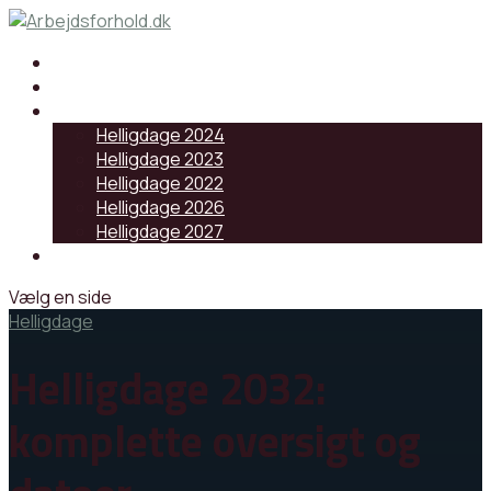
Samarbejdspartnere
Artikler
Helligdage
Helligdage 2024
Helligdage 2023
Helligdage 2022
Helligdage 2026
Helligdage 2027
Log ind
Vælg en side
Helligdage
Helligdage 2032:
komplette oversigt og