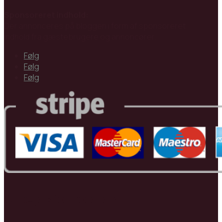
Sponsoreret indhold:
Der annonceres på bloggen i form af sponsoreret
indhold fra gæstebrugere og annoncører.
Følg
Følg
Følg
Arbejdsforhold.dk