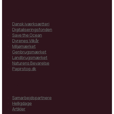
Partnere
Dansk iværksætteri
Digitaliseringsfonden
Save the Ocean
Dyrenes Vilkår
Miljømærket
Genbrugsmærket
Landbrugsmærket
Naturens Bevarelse
Papirstop.dk
Navigation
Samarbejdspartnere
Helligdage
Artikler