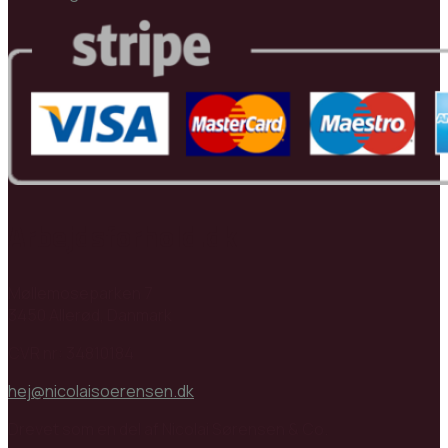
Arbejdsforhold.dk
Møllemoseparken 7
3450 Allerød, Danmark
CVR nr: 34810184
hej@nicolaisoerensen.dk
Drevet som en del af Nicolai Sørensen & Co.