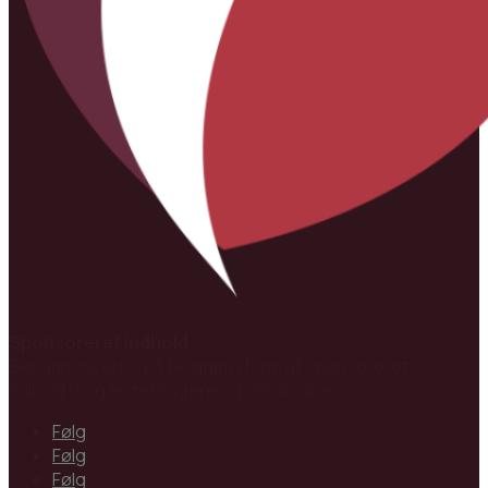
Sponsoreret indhold:
Der annonceres på bloggen i form af sponsoreret
indhold fra gæstebrugere og annoncører.
Følg
Følg
Følg