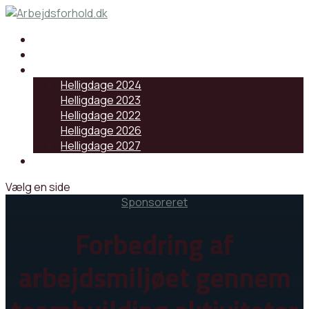
Samarbejdspartnere
Artikler
Helligdage
Helligdage 2024
Helligdage 2023
Helligdage 2022
Helligdage 2026
Helligdage 2027
Log ind
Vælg en side
Sponsoreret
Forbedring af
arbejdsmiljøet gennem