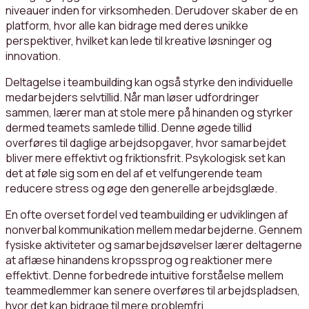
niveauer inden for virksomheden. Derudover skaber de en
platform, hvor alle kan bidrage med deres unikke
perspektiver, hvilket kan lede til kreative løsninger og
innovation.
Deltagelse i teambuilding kan også styrke den individuelle
medarbejders selvtillid. Når man løser udfordringer
sammen, lærer man at stole mere på hinanden og styrker
dermed teamets samlede tillid. Denne øgede tillid
overføres til daglige arbejdsopgaver, hvor samarbejdet
bliver mere effektivt og friktionsfrit. Psykologisk set kan
det at føle sig som en del af et velfungerende team
reducere stress og øge den generelle arbejdsglæde.
En ofte overset fordel ved teambuilding er udviklingen af
nonverbal kommunikation mellem medarbejderne. Gennem
fysiske aktiviteter og samarbejdsøvelser lærer deltagerne
at aflæse hinandens kropssprog og reaktioner mere
effektivt. Denne forbedrede intuitive forståelse mellem
teammedlemmer kan senere overføres til arbejdspladsen,
hvor det kan bidrage til mere problemfri