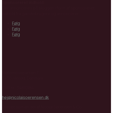
Sponsoreret indhold:
Der annonceres på bloggen i form af sponsoreret
indhold fra gæstebrugere og annoncører.
Følg
Følg
Følg
Arbejdsforhold.dk
Møllemoseparken 7
3450 Allerød, Danmark
CVR nr: 34810184
hej@nicolaisoerensen.dk
Drevet som en del af Nicolai Sørensen & Co.