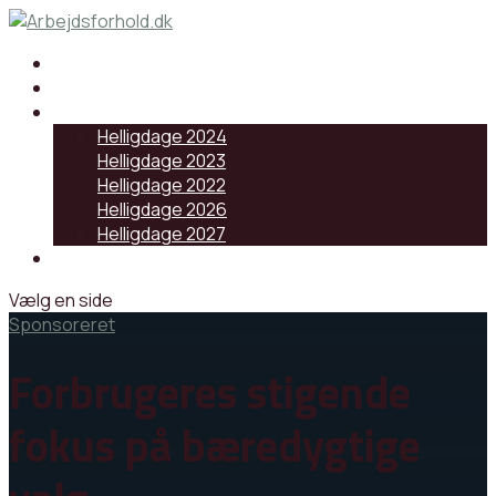
Samarbejdspartnere
Artikler
Helligdage
Helligdage 2024
Helligdage 2023
Helligdage 2022
Helligdage 2026
Helligdage 2027
Log ind
Vælg en side
Sponsoreret
Forbrugeres stigende
fokus på bæredygtige