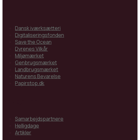
Partnere
Dansk iværksætteri
Digitaliseringsfonden
Save the Ocean
Dyrenes Vilkår
Miljømærket
Genbrugsmærket
Landbrugsmærket
Naturens Bevarelse
Papirstop.dk
Navigation
Samarbejdspartnere
Helligdage
Artikler