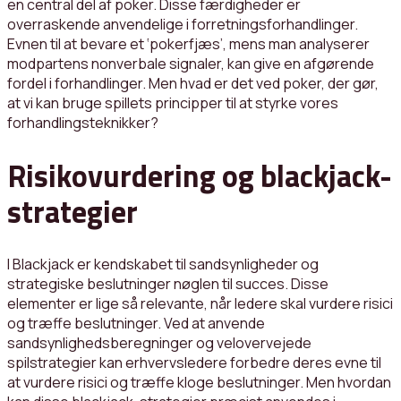
en central del af poker. Disse færdigheder er
overraskende anvendelige i forretningsforhandlinger.
Evnen til at bevare et ‘pokerfjæs’, mens man analyserer
modpartens nonverbale signaler, kan give en afgørende
fordel i forhandlinger. Men hvad er det ved poker, der gør,
at vi kan bruge spillets principper til at styrke vores
forhandlingsteknikker?
Risikovurdering og blackjack-
strategier
I Blackjack er kendskabet til sandsynligheder og
strategiske beslutninger nøglen til succes. Disse
elementer er lige så relevante, når ledere skal vurdere risici
og træffe beslutninger. Ved at anvende
sandsynlighedsberegninger og velovervejede
spilstrategier kan erhvervsledere forbedre deres evne til
at vurdere risici og træffe kloge beslutninger. Men hvordan