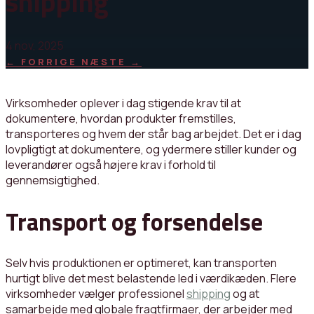
shipping
4 nov, 2025
←
FORRIGE
NÆSTE
→
Virksomheder oplever i dag stigende krav til at
dokumentere, hvordan produkter fremstilles,
transporteres og hvem der står bag arbejdet. Det er i dag
lovpligtigt at dokumentere, og ydermere stiller kunder og
leverandører også højere krav i forhold til
gennemsigtighed.
Transport og forsendelse
Selv hvis produktionen er optimeret, kan transporten
hurtigt blive det mest belastende led i værdikæden. Flere
virksomheder vælger professionel
shipping
og at
samarbejde med globale fragtfirmaer, der arbejder med