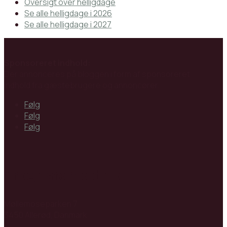
Oversigt over helligdage
Se alle helligdage i 2026
Se alle helligdage i 2027
Sponsoreret indhold:
Der annonceres på bloggen i form af sponsoreret
indhold fra gæstebrugere og annoncører.
Følg
Følg
Følg
Arbejdsforhold.dk
Møllemoseparken 7
3450 Allerød, Danmark