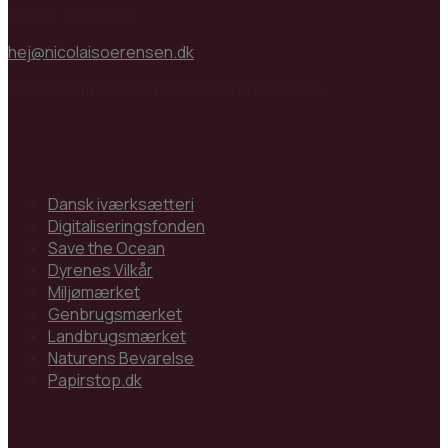
CVR nr: 34810184
hej@nicolaisoerensen.dk
Drevet som en del af Nicolai Sørensen & Co.
Partnere
Dansk iværksætteri
Digitaliseringsfonden
Save the Ocean
Dyrenes Vilkår
Miljømærket
Genbrugsmærket
Landbrugsmærket
Naturens Bevarelse
Papirstop.dk
Navigation