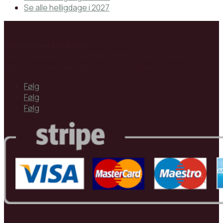
Se alle helligdage i 2027
Sponsoreret indhold:
Der annonceres på bloggen i form af sponsoreret
indhold fra gæstebrugere og annoncører.
Følg
Følg
Følg