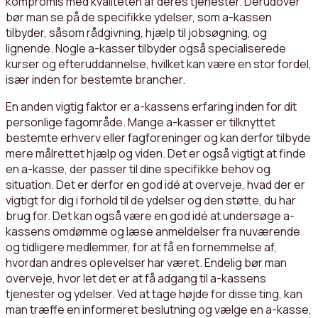
kompromis med kvaliteten af deres tjenester. Derudover
bør man se på de specifikke ydelser, som a-kassen
tilbyder, såsom rådgivning, hjælp til jobsøgning, og
lignende. Nogle a-kasser tilbyder også specialiserede
kurser og efteruddannelse, hvilket kan være en stor fordel,
især inden for bestemte brancher.
En anden vigtig faktor er a-kassens erfaring inden for dit
personlige fagområde. Mange a-kasser er tilknyttet
bestemte erhverv eller fagforeninger og kan derfor tilbyde
mere målrettet hjælp og viden. Det er også vigtigt at finde
en a-kasse, der passer til dine specifikke behov og
situation. Det er derfor en god idé at overveje, hvad der er
vigtigt for dig i forhold til de ydelser og den støtte, du har
brug for. Det kan også være en god idé at undersøge a-
kassens omdømme og læse anmeldelser fra nuværende
og tidligere medlemmer, for at få en fornemmelse af,
hvordan andres oplevelser har været. Endelig bør man
overveje, hvor let det er at få adgang til a-kassens
tjenester og ydelser. Ved at tage højde for disse ting, kan
man træffe en informeret beslutning og vælge en a-kasse,