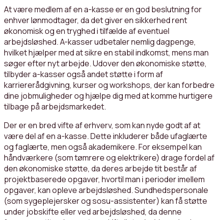
At være medlem af en a-kasse er en god beslutning for
enhver lønmodtager, da det giver en sikkerhed rent
økonomisk og en tryghed i tilfælde af eventuel
arbejdsløshed. A-kasser udbetaler nemlig dagpenge,
hvilket hjælper med at sikre en stabil indkomst, mens man
søger efter nyt arbejde. Udover den økonomiske støtte,
tilbyder a-kasser også andet støtte i form af
karriererådgivning, kurser og workshops, der kan forbedre
dine jobmuligheder og hjælpe dig med at komme hurtigere
tilbage på arbejdsmarkedet.
Der er en bred vifte af erhverv, som kan nyde godt af at
være del af en a-kasse. Dette inkluderer både ufaglærte
og faglærte, men også akademikere. For eksempel kan
håndværkere (som tømrere og elektrikere) drage fordel af
den økonomiske støtte, da deres arbejde tit består af
projektbaserede opgaver, hvortil man i perioder imellem
opgaver, kan opleve arbejdsløshed. Sundhedspersonale
(som sygeplejersker og sosu-assistenter) kan få støtte
under jobskifte eller ved arbejdsløshed, da denne