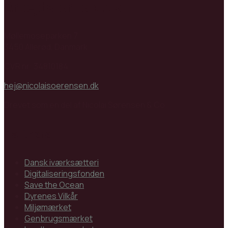
Arbejdsforhold.dk
Møllemoseparken 7
3450 Allerød, Danmark
CVR nr: 34810184
hej@nicolaisoerensen.dk
Drevet som en del af Nicolai Sørensen & Co.
Partnere
Dansk iværksætteri
Digitaliseringsfonden
Save the Ocean
Dyrenes Vilkår
Miljømærket
Genbrugsmærket