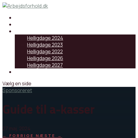
Samarbejdspartnere
Artikler
Helligdage
Helligdage 2024
Helligdage 2023
Helligdage 2022
Helligdage 2026
Helligdage 2027
Log ind
Vælg en side
Sponsoreret
Guide til a-kasser
27 maj, 2024
←
FORRIGE
NÆSTE
→