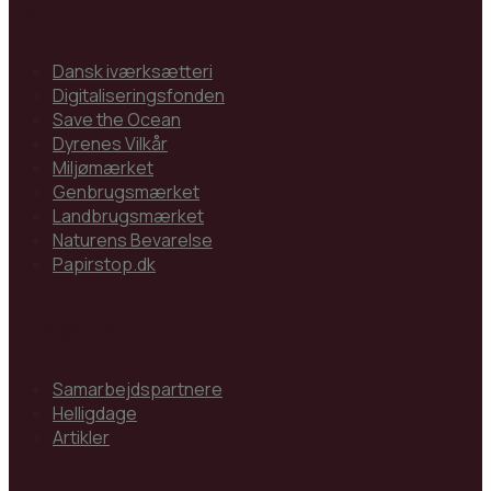
Partnere
Dansk iværksætteri
Digitaliseringsfonden
Save the Ocean
Dyrenes Vilkår
Miljømærket
Genbrugsmærket
Landbrugsmærket
Naturens Bevarelse
Papirstop.dk
Navigation
Samarbejdspartnere
Helligdage
Artikler