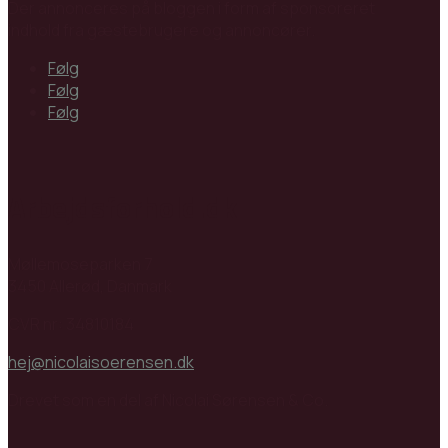
Der annonceres på bloggen i form af sponsoreret
indhold fra gæstebrugere og annoncører.
Følg
Følg
Følg
Arbejdsforhold.dk
Møllemoseparken 7
3450 Allerød, Danmark
CVR nr: 34810184
hej@nicolaisoerensen.dk
Drevet som en del af Nicolai Sørensen & Co.