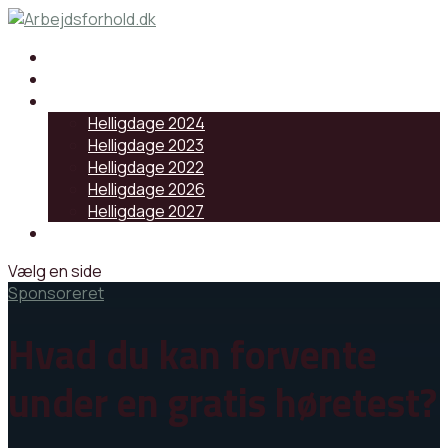
Samarbejdspartnere
Artikler
Helligdage
Helligdage 2024
Helligdage 2023
Helligdage 2022
Helligdage 2026
Helligdage 2027
Log ind
Vælg en side
Sponsoreret
Hvad du kan forvente
under en gratis høretest?