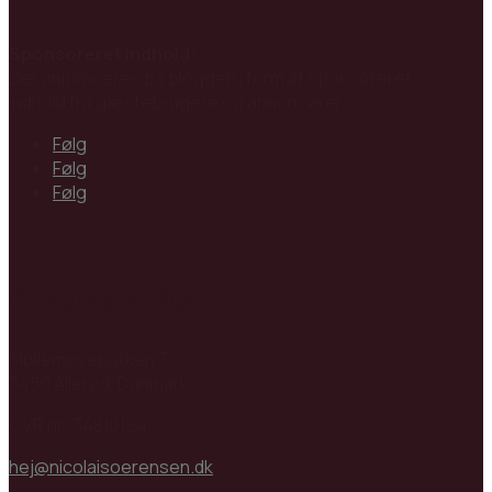
Sponsoreret indhold:
Der annonceres på bloggen i form af sponsoreret
indhold fra gæstebrugere og annoncører.
Følg
Følg
Følg
Arbejdsforhold.dk
Møllemoseparken 7
3450 Allerød, Danmark
CVR nr: 34810184
hej@nicolaisoerensen.dk