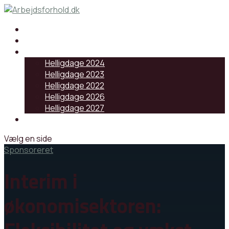
Samarbejdspartnere
Artikler
Helligdage
Helligdage 2024
Helligdage 2023
Helligdage 2022
Helligdage 2026
Helligdage 2027
Log ind
Vælg en side
Sponsoreret
Interim i
økonomisektoren: