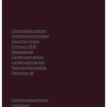
Drevet som en del af Nicolai Sørensen & Co.
Partnere
Dansk iværksætteri
Digitaliseringsfonden
Save the Ocean
Dyrenes Vilkår
Miljømærket
Genbrugsmærket
Landbrugsmærket
Naturens Bevarelse
Papirstop.dk
Navigation
Samarbejdspartnere
Helligdage