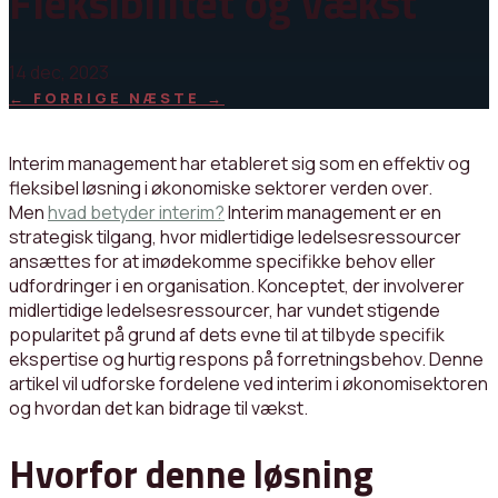
Fleksibilitet og vækst
14 dec, 2023
←
FORRIGE
NÆSTE
→
Interim management har etableret sig som en effektiv og
fleksibel løsning i økonomiske sektorer verden over.
Men
hvad betyder interim?
Interim management er en
strategisk tilgang, hvor midlertidige ledelsesressourcer
ansættes for at imødekomme specifikke behov eller
udfordringer i en organisation. Konceptet, der involverer
midlertidige ledelsesressourcer, har vundet stigende
popularitet på grund af dets evne til at tilbyde specifik
ekspertise og hurtig respons på forretningsbehov. Denne
artikel vil udforske fordelene ved interim i økonomisektoren
og hvordan det kan bidrage til vækst.
Hvorfor denne løsning