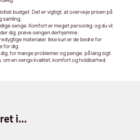
kuelig.
istisk budget. Det er vigtigt, at overveje prisen på
 samling.
ellige senge. Komfort er meget personlig, og du vil
r lader dig, prøve sengen derhjemme.
redygtige materialer. Ikke kun er de bedre for
 for dig.
e dig, for mange problemer og penge, på lang sigt.
n, om en sengs kvalitet, komfort og holdbarhed.
ret i…