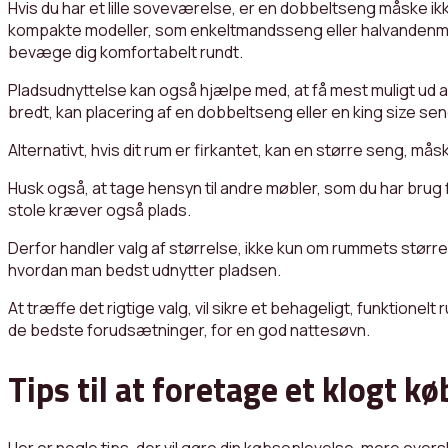
Hvis du har et lille soveværelse, er en dobbeltseng måske ik
kompakte modeller, som enkeltmandsseng eller halvandenmandss
bevæge dig komfortabelt rundt.
Pladsudnyttelse kan også hjælpe med, at få mest muligt ud af 
bredt, kan placering af en dobbeltseng eller en king size s
Alternativt, hvis dit rum er firkantet, kan en større seng, m
Husk også, at tage hensyn til andre møbler, som du har bru
stole kræver også plads.
Derfor handler valg af størrelse, ikke kun om rummets størr
hvordan man bedst udnytter pladsen.
At træffe det rigtige valg, vil sikre et behageligt, funktionelt
de bedste forudsætninger, for en god nattesøvn.
Tips til at foretage et klogt kø