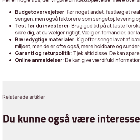
Her er nogle tips, der vil gøre din købsoplevelse, mere overs
Budgetovervejelser
: Før noget andet, fastlæg et real
sengen, men også faktorere som sengetøj, levering og
Test før du investerer
: Brug god tid på at teste forsk
sikre dig, at du vælger rigtigt. Vælg en forhandler, de
Bæredygtige materialer
: Kig efter senge lavet af bæ
miljøet, men de er ofte også, mere holdbare og sundere
Garanti og returpolitik
: Tjek altid disse. De kan spar
Online anmeldelser
: De kan give værdifuld informatio
Relaterede artikler
Du kunne også være interesse