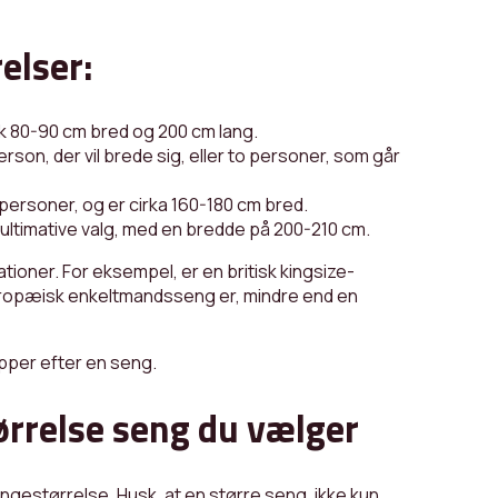
elser:
sk 80-90 cm bred og 200 cm lang.
son, der vil brede sig, eller to personer, som går
personer, og er cirka 160-180 cm bred.
ultimative valg, med en bredde på 200-210 cm.
tioner. For eksempel, er en britisk kingsize-
uropæisk enkeltmandsseng er, mindre end en
opper efter en seng.
ørrelse seng du vælger
gestørrelse. Husk, at en større seng, ikke kun