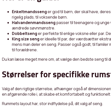
Enkeltmandsseng
er god til børn, der skal have, dere
rigelig plads, til voksende børn.
Halvandenmandsseng
passer til teenagere og unge v
ændrede søvnmønstre.
Dobbeltseng
er perfekte til enlige voksne eller par. D
King size seng
er ideelle til par, der værdsætter ekstra
mens man deler en seng. Passer også godt, til familer 
til forældrene.
Du kan læse meget mere om, at vælge den bedste seng til 
Størrelser for specifikke rums
Valg af den rigtige størrelse, afhænger også af dimensionern
en afgørende rolle i, at skabe et komfortabelt og funktione
Rummets layout har, stor indflydelse på, dit valg af seng.