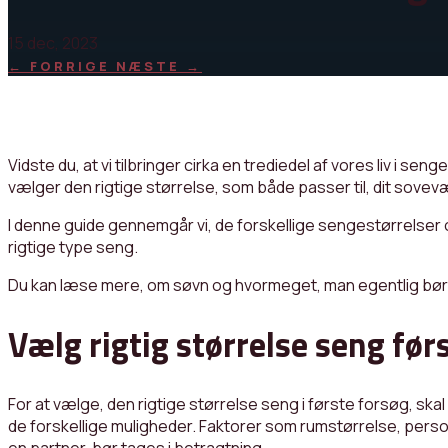
15 dec, 2023
←
FORRIGE
NÆSTE
→
Vidste du, at vi tilbringer cirka en trediedel af vores liv i se
vælger den rigtige størrelse, som både passer til, dit sove
I denne guide gennemgår vi, de forskellige sengestørrelser o
rigtige type seng.
Du kan læse mere, om søvn og hvormeget, man egentlig bør
Vælg rigtig størrelse seng før
For at vælge, den rigtige størrelse seng i første forsøg, ska
de forskellige muligheder. Faktorer som rumstørrelse, pers
en partner, bør tages i betragtning.