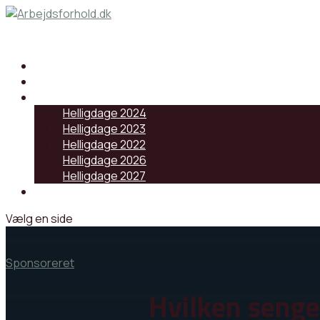
Samarbejdspartnere
Artikler
Helligdage
Helligdage 2024
Helligdage 2023
Helligdage 2022
Helligdage 2026
Helligdage 2027
Log ind
Vælg en side
Sponsoreret
Hvilken senge