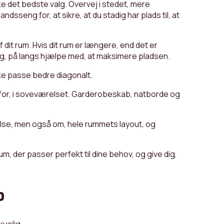
ke det bedste valg. Overvej i stedet, mere
eng for, at sikre, at du stadig har plads til, at
dit rum. Hvis dit rum er længere, end det er
eng, på langs hjælpe med, at maksimere pladsen.
åske passe bedre diagonalt.
g for, i soveværelset. Garderobeskab, natborde og
else, men også om, hele rummets layout, og
 rum, der passer perfekt til dine behov, og give dig,
b