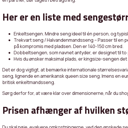
Her er en liste med sengestørr
Enkeltsengen. Mindre seng ideel til én person, og typi
Trekvart seng / Halvandenmandsseng – Passer til en per
på kompromis med pladsen. Den er 140-150 cm bred.
Dobbeltsengen, som navnet antyder, er designet til to 
Hvis du ønsker maksimal plads, er kingsize-sengen det 
Det er dog vigtigt, at bemærke internationale størrelsesvaria
seng, lignende en amerikansk queen size seng. Imens en e
britisk enkeltmandsseng.
Sørg derfor for, at være klar over dimensionerne, når du sh
Prisen afhænger af hvilken st
Du skal nøje, evaluere omkostningerne, ved den ønskede sen