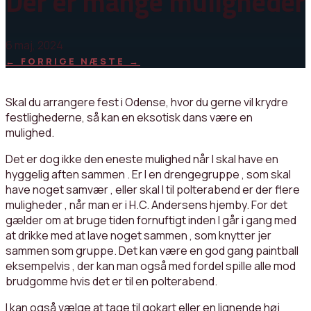
Der er mange muligheder
6 maj, 2024
←
FORRIGE
NÆSTE
→
Skal du arrangere fest i Odense, hvor du gerne vil krydre
festlighederne, så kan en eksotisk dans være en
mulighed.
Det er dog ikke den eneste mulighed når I skal have en
hyggelig aften sammen . Er I en drengegruppe , som skal
have noget samvær , eller skal I til polterabend er der flere
muligheder , når man er i H.C. Andersens hjemby. For det
gælder om at bruge tiden fornuftigt inden I går i gang med
at drikke med at lave noget sammen , som knytter jer
sammen som gruppe. Det kan være en god gang paintball
eksempelvis , der kan man også med fordel spille alle mod
brudgomme hvis det er til en polterabend.
I kan også vælge at tage til gokart eller en lignende høj