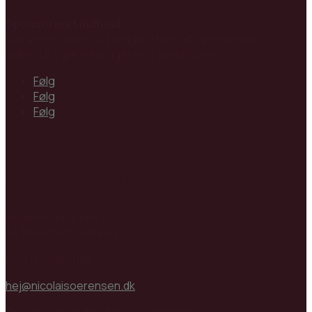
Sponsoreret indhold:
Der annonceres på bloggen i form af sponsoreret
indhold fra gæstebrugere og annoncører.
Følg
Følg
Følg
Arbejdsforhold.dk
Møllemoseparken 7
3450 Allerød, Danmark
CVR nr: 34810184
hej@nicolaisoerensen.dk
Drevet som en del af Nicolai Sørensen & Co.