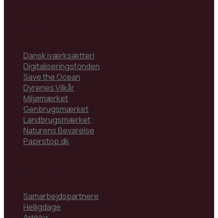
Partnere
Dansk iværksætteri
Digitaliseringsfonden
Save the Ocean
Dyrenes Vilkår
Miljømærket
Genbrugsmærket
Landbrugsmærket
Naturens Bevarelse
Papirstop.dk
Navigation
Samarbejdspartnere
Helligdage
Artikler