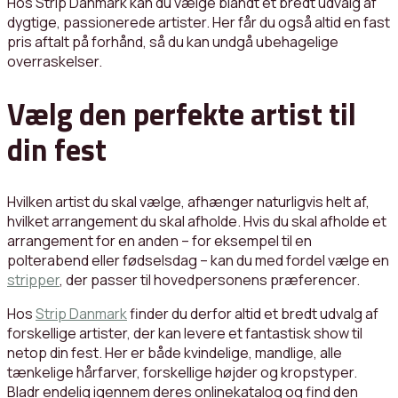
Hos Strip Danmark kan du vælge blandt et bredt udvalg af
dygtige, passionerede artister. Her får du også altid en fast
pris aftalt på forhånd, så du kan undgå ubehagelige
overraskelser.
Vælg den perfekte artist til
din fest
Hvilken artist du skal vælge, afhænger naturligvis helt af,
hvilket arrangement du skal afholde. Hvis du skal afholde et
arrangement for en anden – for eksempel til en
polterabend eller fødselsdag – kan du med fordel vælge en
stripper
, der passer til hovedpersonens præferencer.
Hos
Strip Danmark
finder du derfor altid et bredt udvalg af
forskellige artister, der kan levere et fantastisk show til
netop din fest. Her er både kvindelige, mandlige, alle
tænkelige hårfarver, forskellige højder og kropstyper.
Bladr endelig igennem deres onlinekatalog og find den