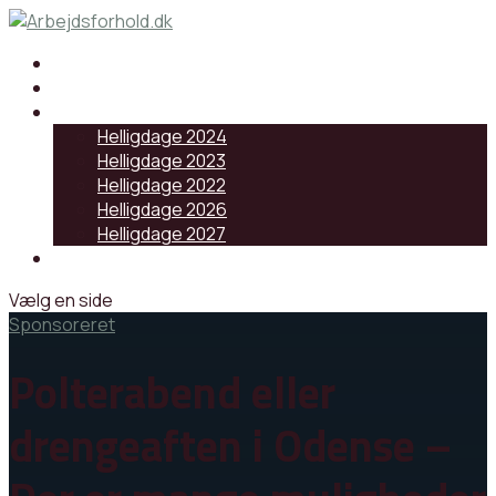
Samarbejdspartnere
Artikler
Helligdage
Helligdage 2024
Helligdage 2023
Helligdage 2022
Helligdage 2026
Helligdage 2027
Log ind
Vælg en side
Sponsoreret
Polterabend eller
drengeaften i Odense –