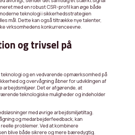
 alvorligt, sender det samtidig et stærkt signal
mbineret med en robust CSR-profil kan øge både
 moderne teknologi i sikkerhedsstrategien
es mål. Dette kan også tiltrække nye talenter,
tyrke virksomhedens konkurrenceevne.
ion og trivsel på
on, teknologi og en vedvarende opmærksomhed på
ikkerhed og overvågning åbner for udviklingen af
e arbejdsmiljøer. Det er afgørende, at
uværende teknologiske muligheder og indeholder
dsløsninger med øvrige arbejdsmiljøtiltag.
ervågning og medarbejderfeedback, kan
til reelle problemer. Ved at kombinere
en blive både sikrere og mere bæredygtig.