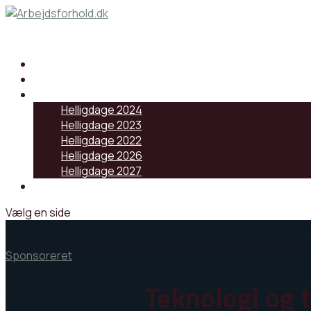
Samarbejdspartnere
Artikler
Helligdage
Helligdage 2024
Helligdage 2023
Helligdage 2022
Helligdage 2026
Helligdage 2027
Log ind
Vælg en side
Sponsoreret
Teknologi og 