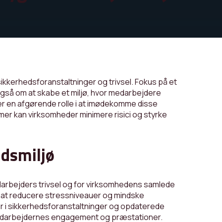
ikkerhedsforanstaltninger og trivsel. Fokus på et
også om at skabe et miljø, hvor medarbejdere
ler en afgørende rolle i at imødekomme disse
er kan virksomheder minimere risici og styrke
jdsmiljø
edarbejders trivsel og for virksomhedens samlede
til at reducere stressniveauer og mindske
r i sikkerhedsforanstaltninger og opdaterede
i medarbejdernes engagement og præstationer.