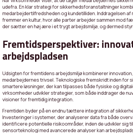
Når virksomheder viser, at de tager medarbejdernes sikkerhed
udefra. En klar strategi for sikkerhedsforanstaltninger ko
medarbejdertilfredsheden og kundetilliden. Inddragelsen af
fremmer en kultur, hvor alle parter arbejder sammen mod fæll
der sætter en høj ære i et trygt arbejdsmiljø, og dermed s
Fremtidsperspektiver: innovat
arbejdspladsen
Udsigten for fremtidens arbejdsmiljø kombinerer innovati
medarbejdernes trivsel. Teknologiske fremskridt inden for s
smartere løsninger, der kan tilpasses både fysiske og digital
virksomheder udvikler strategier, som både inddrager de n
visioner for fremtidig integration.
Fremtiden byder på en endnu tættere integration af sikkerhe
Investeringer i systemer, der analyserer data fra både ov
identificere potentielle risikoområder, inden de udvikler sig 
sensorteknologi med avancerede analyser kan arbejdsplads