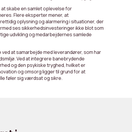
il at skabe en samlet oplevelse for
eres. Flere eksperter mener, at
ettidig oplysning og alarmering i situationer, der
rmed ses sikkerhedsinvesteringer ikke blot som
gtige udvikling og medarbejdernes samlede
le ved at samarbejde med leverandører, som har
jdsmiljø. Ved at integrere banebrydende
hed og den psykiske tryghed, hvilket er
novation og omsorg ligger til grund for at
le føler sig værdsat og sikre.