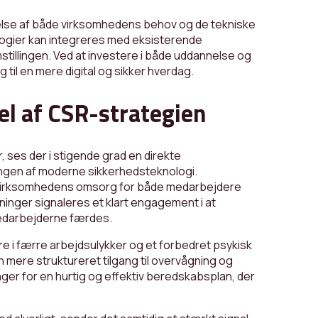
else af både virksomhedens behov og de tekniske
ologier kan integreres med eksisterende
tillingen. Ved at investere i både uddannelse og
 til en mere digital og sikker hverdag.
el af CSR-strategien
, ses der i stigende grad en direkte
gen af moderne sikkerhedsteknologi.
r virksomhedens omsorg for både medarbejdere
inger signaleres et klart engagement i at
medarbejderne færdes.
e i færre arbejdsulykker og et forbedret psykisk
n mere struktureret tilgang til overvågning og
ger for en hurtig og effektiv beredskabsplan, der