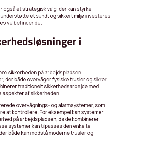
 også et strategisk valg, der kan styrke
nderstøtte et sundt og sikkert miljø investeres
nes velbefindende.
kerhedsløsninger i
imere sikkerheden på arbejdspladsen.
er, der både overvåger fysiske trusler og sikrer
inerer traditionelt sikkerhedsarbejde med
le aspekter af sikkerheden.
tegrerede overvågnings- og alarmsystemer, som
ære at kontrollere. For eksempel kan systemer
kerhed på arbejdspladsen, da de kombinerer
isse systemer kan tilpasses den enkelte
, der både kan modstå moderne trusler og