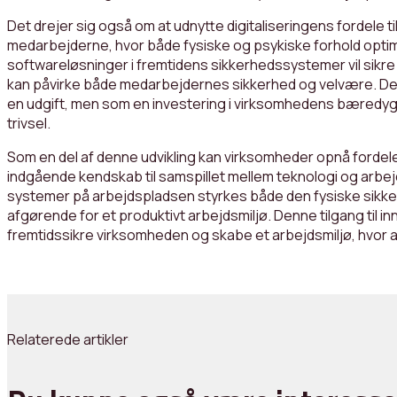
Det drejer sig også om at udnytte digitaliseringens fordele t
medarbejderne, hvor både fysiske og psykiske forhold optim
softwareløsninger i fremtidens sikkerhedssystemer vil sikre r
kan påvirke både medarbejdernes sikkerhed og velvære. De
en udgift, men som en investering i virksomhedens bæredy
trivsel.
Som en del af denne udvikling kan virksomheder opnå forde
indgående kendskab til samspillet mellem teknologi og arbe
systemer på arbejdspladsen styrkes både den fysiske sikker
afgørende for et produktivt arbejdsmiljø. Denne tilgang til in
fremtidssikre virksomheden og skabe et arbejdsmiljø, hvor al
Relaterede artikler