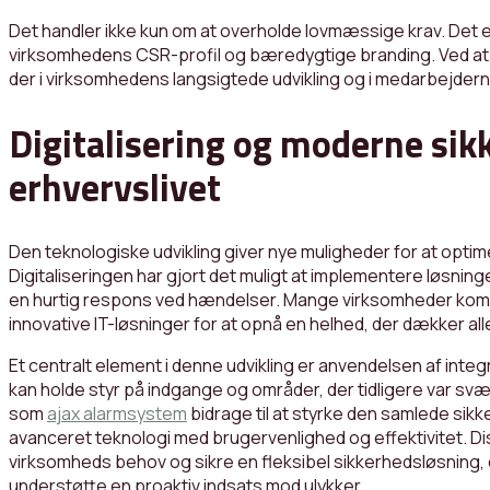
Det handler ikke kun om at overholde lovmæssige krav. Det er
virksomhedens CSR-profil og bæredygtige branding. Ved at u
der i virksomhedens langsigtede udvikling og i medarbejder
Digitalisering og moderne sik
erhvervslivet
Den teknologiske udvikling giver nye muligheder for at opt
Digitaliseringen har gjort det muligt at implementere løsning
en hurtig respons ved hændelser. Mange virksomheder komb
innovative IT-løsninger for at opnå en helhed, der dækker al
Et centralt element i denne udvikling er anvendelsen af in
kan holde styr på indgange og områder, der tidligere var sv
som
ajax alarmsystem
bidrage til at styrke den samlede sik
avanceret teknologi med brugervenlighed og effektivitet. D
virksomheds behov og sikre en fleksibel sikkerhedsløsning
understøtte en proaktiv indsats mod ulykker.