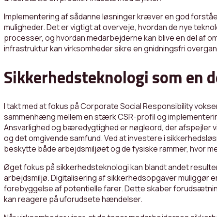
Implementering af sådanne løsninger kræver en god forstå
muligheder. Det er vigtigt at overveje, hvordan de nye tekn
processer, og hvordan medarbejderne kan blive en del af oms
infrastruktur kan virksomheder sikre en gnidningsfri overgang
Sikkerhedsteknologi som en d
I takt med at fokus på Corporate Social Responsibility vokser
sammenhæng mellem en stærk CSR-profil og implementerin
Ansvarlighed og bæredygtighed er nøgleord, der afspejle
og det omgivende samfund. Ved at investere i sikkerhedsløsn
beskytte både arbejdsmiljøet og de fysiske rammer, hvor 
Øget fokus på sikkerhedsteknologi kan blandt andet resulter
arbejdsmiljø. Digitalisering af sikkerhedsopgaver muliggør e
forebyggelse af potentielle farer. Dette skaber forudsætnin
kan reagere på uforudsete hændelser.