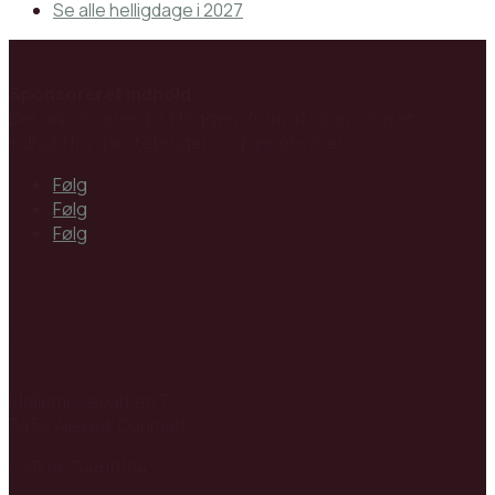
Se alle helligdage i 2027
Sponsoreret indhold:
Der annonceres på bloggen i form af sponsoreret
indhold fra gæstebrugere og annoncører.
Følg
Følg
Følg
Arbejdsforhold.dk
Møllemoseparken 7
3450 Allerød, Danmark
CVR nr: 34810184