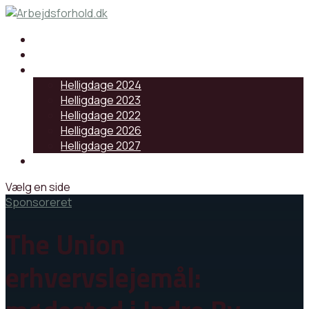
Samarbejdspartnere
Artikler
Helligdage
Helligdage 2024
Helligdage 2023
Helligdage 2022
Helligdage 2026
Helligdage 2027
Log ind
Vælg en side
Sponsoreret
The Union
erhvervslejemål: