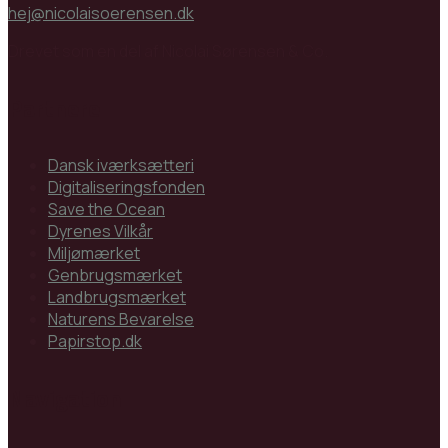
hej@nicolaisoerensen.dk
Drevet som en del af Nicolai Sørensen & Co.
Partnere
Dansk iværksætteri
Digitaliseringsfonden
Save the Ocean
Dyrenes Vilkår
Miljømærket
Genbrugsmærket
Landbrugsmærket
Naturens Bevarelse
Papirstop.dk
Navigation