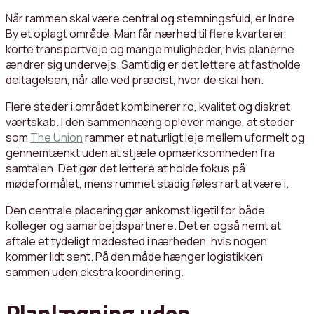
Når rammen skal være central og stemningsfuld, er Indre
By et oplagt område. Man får nærhed til flere kvarterer,
korte transportveje og mange muligheder, hvis planerne
ændrer sig undervejs. Samtidig er det lettere at fastholde
deltagelsen, når alle ved præcist, hvor de skal hen.
Flere steder i området kombinerer ro, kvalitet og diskret
værtskab. I den sammenhæng oplever mange, at steder
som
The Union
rammer et naturligt leje mellem uformelt og
gennemtænkt uden at stjæle opmærksomheden fra
samtalen. Det gør det lettere at holde fokus på
mødeformålet, mens rummet stadig føles rart at være i.
Den centrale placering gør ankomst ligetil for både
kolleger og samarbejdspartnere. Det er også nemt at
aftale et tydeligt mødested i nærheden, hvis nogen
kommer lidt sent. På den måde hænger logistikken
sammen uden ekstra koordinering.
Planlægning uden