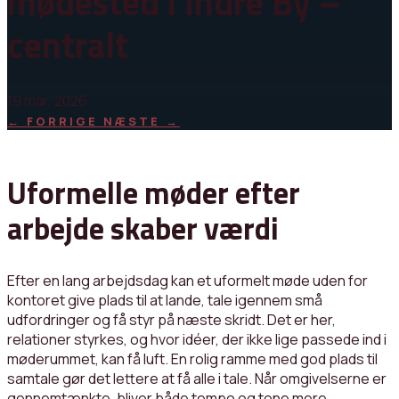
mødested i Indre By –
centralt
19 mar, 2026
←
FORRIGE
NÆSTE
→
Uformelle møder efter
arbejde skaber værdi
Efter en lang arbejdsdag kan et uformelt møde uden for
kontoret give plads til at lande, tale igennem små
udfordringer og få styr på næste skridt. Det er her,
relationer styrkes, og hvor idéer, der ikke lige passede ind i
møderummet, kan få luft. En rolig ramme med god plads til
samtale gør det lettere at få alle i tale. Når omgivelserne er
gennemtænkte, bliver både tempo og tone mere