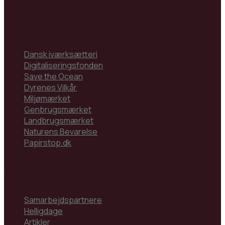
Partnere
Dansk iværksætteri
Digitaliseringsfonden
Save the Ocean
Dyrenes Vilkår
Miljømærket
Genbrugsmærket
Landbrugsmærket
Naturens Bevarelse
Papirstop.dk
Navigation
Samarbejdspartnere
Helligdage
Artikler