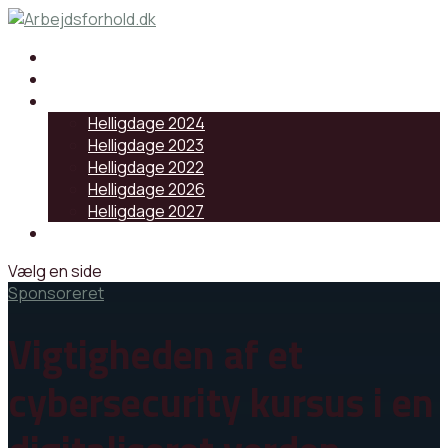
Samarbejdspartnere
Artikler
Helligdage
Helligdage 2024
Helligdage 2023
Helligdage 2022
Helligdage 2026
Helligdage 2027
Log ind
Vælg en side
Sponsoreret
Vigtigheden af et
cybersecurity kursus i en