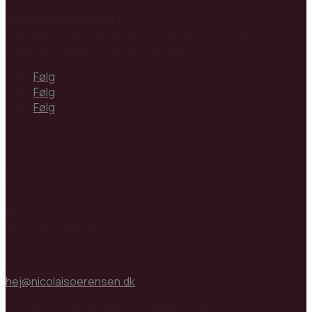
Sponsoreret indhold:
Der annonceres på bloggen i form af sponsoreret
indhold fra gæstebrugere og annoncører.
Følg
Følg
Følg
Arbejdsforhold.dk
Møllemoseparken 7
3450 Allerød, Danmark
CVR nr: 34810184
hej@nicolaisoerensen.dk
Drevet som en del af Nicolai Sørensen & Co.