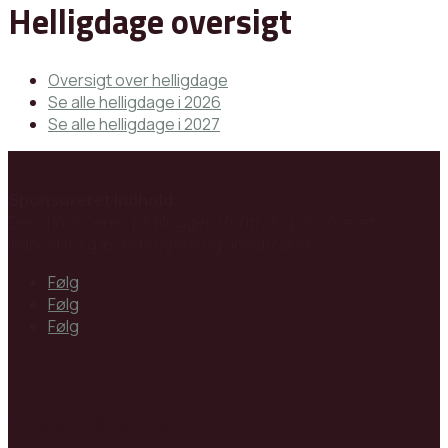
Helligdage oversigt
Oversigt over helligdage
Se alle helligdage i 2026
Se alle helligdage i 2027
Sponsoreret indhold:
Der annonceres på bloggen i form af sponsoreret
indhold fra gæstebrugere og annoncører.
Følg
Følg
Følg
Arbejdsforhold.dk