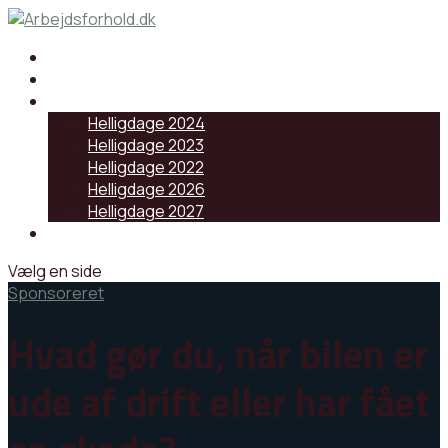
Samarbejdspartnere
Artikler
Helligdage
Helligdage 2024
Helligdage 2023
Helligdage 2022
Helligdage 2026
Helligdage 2027
Log ind
Vælg en side
Sponsoreret
Hvad gør du, når bilen er
ude af drift eller har fået