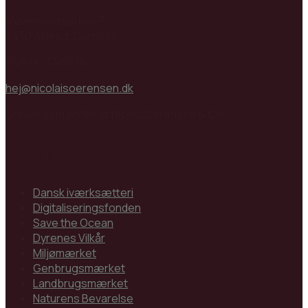
Møllemoseparken 7
3450 Allerød, Danmark
CVR nr: 34810184
hej@nicolaisoerensen.dk
Drevet som en del af Nicolai Sørensen & Co.
Partnere
Dansk iværksætteri
Digitaliseringsfonden
Save the Ocean
Dyrenes Vilkår
Miljømærket
Genbrugsmærket
Landbrugsmærket
Naturens Bevarelse