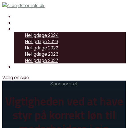
Samarbejdspartnere
Artikler
Helligdage
Helligdage 2024
Helligdage 2023
Helligdage 2022
Helligdage 2026
Helligdage 2027
Log ind
Vælg en side
Sponsoreret
Vigtigheden ved at have
styr på korrekt løn til