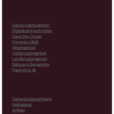
Partnere
Dansk iværksætteri
Digitaliseringsfonden
Save the Ocean
Dyrenes Vilkår
Miljømærket
Genbrugsmærket
Landbrugsmærket
Naturens Bevarelse
Papirstop.dk
Navigation
Samarbejdspartnere
Helligdage
Artikler