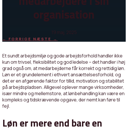
medarbejdere i sin
organisation
19 maj, 2025
←
FORRIGE
NÆSTE
→
Et sundt arbejdsmiljø og gode arbejdsforhold handler ikke
kun om trivsel, fleksibilitet og god ledelse – det handler i høj
grad også om, at medarbejderne får korrekt og rettidig løn.
Løn er et grundelement i ethvert ansættelsesforhold, og
det er en afgørende faktor for tillid, motivation og stabilitet
på arbejdspladsen. Alligevel oplever mange virksomheder,
især mindre og mellemstore, at lønbehandling kan være en
kompleks og tidskrævende opgave, der nemt kan føre til
fejl.
Løn er mere end bare en