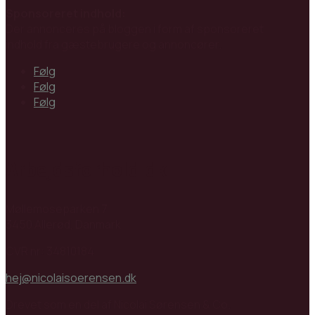
Sponsoreret indhold:
Der annonceres på bloggen i form af sponsoreret
indhold fra gæstebrugere og annoncører.
Følg
Følg
Følg
Arbejdsforhold.dk
Møllemoseparken 7
3450 Allerød, Danmark
CVR nr: 34810184
hej@nicolaisoerensen.dk
Drevet som en del af Nicolai Sørensen & Co.