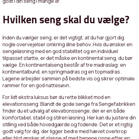
godt i din seng i mange år.
Hvilken seng skal du vælge?
Inden du vælger seng, er det vigtigt, at du har gjort dig
nogle overvejelser omkring dine behov. Hvis du ønsker en
sengeløsning med en god stabilitet og en individuel
tilpasset støtte, er det måske en kontinental seng, du bør
vælge. En kontinentalseng består af tre madraslag: en
kontinentalbund, en springmadras og en topmadras.
Lagene arbejder sammen på bedste vis og sikrer optimale
rammer for en god nattesøvn.
For lidt ekstra luksus bør du rette blikket mod en
elevationsseng. Blandt de gode senge fra Sengefabrikken
finder du et udvalg af elevationssenge, der er en både
komfortabel, stabil og stilren løsning. Her kan du justere din
stilling ved både hovedgærde og fodende. Det er et rigtig
godt valg for dig, der ligger bedre med hævet overkrop
eller blot ønsker at slappe af med benene oppe efter en