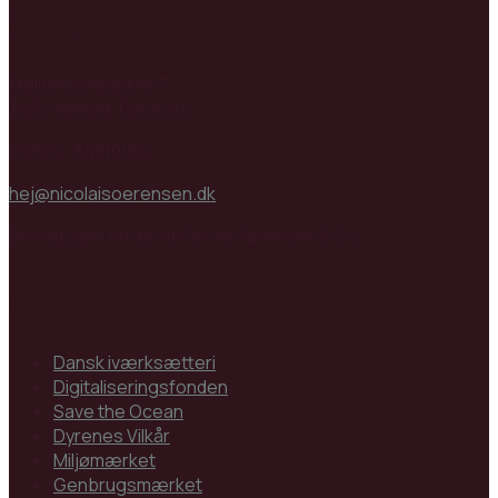
Arbejdsforhold.dk
Møllemoseparken 7
3450 Allerød, Danmark
CVR nr: 34810184
hej@nicolaisoerensen.dk
Drevet som en del af Nicolai Sørensen & Co.
Partnere
Dansk iværksætteri
Digitaliseringsfonden
Save the Ocean
Dyrenes Vilkår
Miljømærket
Genbrugsmærket