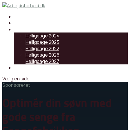
Samarbejdspartnere
Artikler
Helligdage
Helligdage 2024
Helligdage 2023
Helligdage 2022
Helligdage 2026
Helligdage 2027
Log ind
Vælg en side
Sponsoreret
Optimér din søvn med
gode senge fra